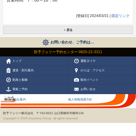
営業時間 7：00～18：00
[登録日] 2024/03/31 |
固定リンク
« 戻る
お問い合わせ、ご予約は…
防予フェリー予約センター 0820-22-3311
トップ
運航ダイヤ
運賃・割引案内
のりば・アクセス
航路と船舶
観光イベント
乗船ご予約
お問い合せ
会社案内
個人情報保護方針
防予フェリー株式会社 〒742-0021 山口県柳井市柳井134
Copyright ©
2026 boyoferry Group. all rights reserved.