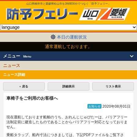
山口県柳井市と愛媛県松山市を2時間30分でつなぐ「防予フェリー」
本日の運航状況
通常運航しております。
メニュー
Menu
ニュース
ニュース詳細
« 戻る
詳細表示
リスト表示
車椅子をご利用のお客様へ
2020年08月01日
お知らせ
現在運航しております船舶のうち、おれんじじゅぴたーは、バリアフリー
法制定前に建造したものであることからバリアフリー対応となっておりま
せん。
乗船タラップ、船内寸法につきましては、下記PDFファイルをご覧下さ