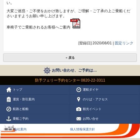
い。
大変ご迷惑・ご不便をおかけ致しますが、ご理解・ご了承の上ご乗船くだ
さいますようお願い申し上げます。
車椅子でご乗船されるお客様へご案内
[登録日] 2020/08/01 |
固定リンク
« 戻る
お問い合わせ、ご予約は…
防予フェリー予約センター 0820-22-3311
トップ
運航ダイヤ
運賃・割引案内
のりば・アクセス
航路と船舶
観光イベント
乗船ご予約
お問い合せ
会社案内
個人情報保護方針